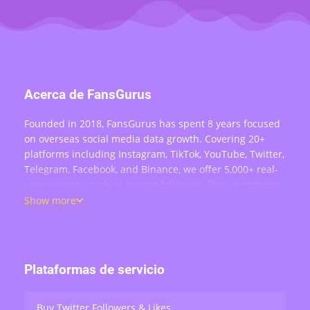
Acerca de FansGurus
Founded in 2018, FansGurus has spent 8 years focused
on overseas social media data growth. Covering 20+
platforms including Instagram, TikTok, YouTube, Twitter,
Telegram, Facebook, and Binance, we offer 5,000+ real-
user services such as buying followers, likes, comments,
views, retweets, and live stream engagement — serving
Show more
over 200,000 users worldwide.
Plataformas de servicio
Buy Twitter Followers & Likes