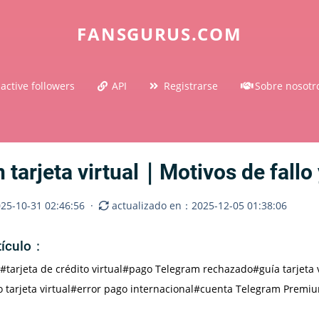
FANSGURUS.COM
active followers
API
Registrarse
Sobre nosotr
tarjeta virtual｜Motivos de fallo
5-10-31 02:46:56
·
actualizado en：2025-12-05 01:38:06
rtículo：
#tarjeta de crédito virtual
#pago Telegram rechazado
#guía tarjeta
 tarjeta virtual
#error pago internacional
#cuenta Telegram Premi