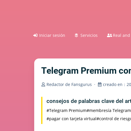
Iniciar sesión
Servicios
Real and 
Telegram Premium con 
Redactor de Fansgurus
·
creado en：202
consejos de palabras clave del a
#Telegram Premium
#membresía Telegram
#pagar con tarjeta virtual
#control de riesgo