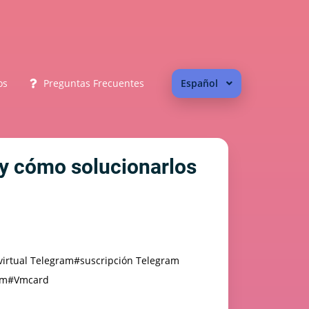
os
Preguntas Frecuentes
Español
 y cómo solucionarlos
 virtual Telegram
#suscripción Telegram
um
#Vmcard