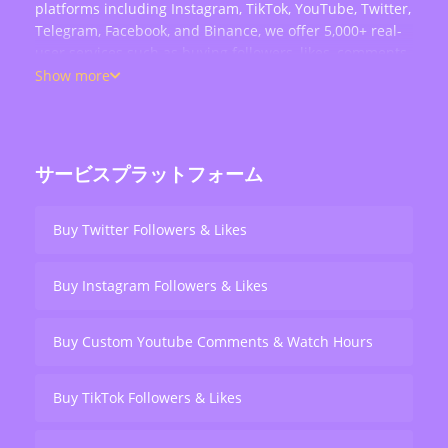
platforms including Instagram, TikTok, YouTube, Twitter,
Telegram, Facebook, and Binance, we offer 5,000+ real-
user services such as buying followers, likes, comments,
views, retweets, and live stream engagement — serving
Show more
over 200,000 users worldwide.
サービスプラットフォーム
Buy Twitter Followers & Likes
Buy Instagram Followers & Likes
Buy Custom Youtube Comments & Watch Hours
Buy TikTok Followers & Likes