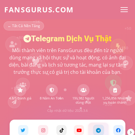
FANSGURUS.COM
+800
+150
← Tất Cả Nền Tảng
Telegram Dịch Vụ Thật
+100
Mỗi thành viên trên FansGurus đều đến từ người
dùng mạng xã hội thực sự và hoạt động, có ảnh đại
+200
diện, bài đăng và lịch sử tương tác, mang lại sự tăng
+500
trưởng thực sự có giá trị cho tài khoản của bạn.
+2K
4.8/5 Đánh giá
8 Năm An Toàn
191,982 Người
1,256,856 Nhiệm
+1K
dùng thật
vụ hoàn thành
Cập nhật dữ liệu: 2026.3.6
+50