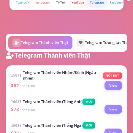
Twitter/X
Instagram
TikTok
YouTube
Telegram
Facebook
Bi
Telegram Thành viên Thật
Telegram Tương tác Thật
Telegram Thành viên Thật
Telegram Thành viên Nhóm/Kênh (Ngẫu
NỔI BẬT
15871
nhiên)
$62
View
/ per 1000
Telegram Thành viên (Tiếng Anh)
MỚI
16037
$78
View
/ per 1000
Telegram Thành viên (Tiếng Nga)
MỚI
16038
View