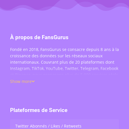
À propos de FansGurus
Fondé en 2018, FansGurus se consacre depuis 8 ans à la
croissance des données sur les réseaux sociaux
internationaux. Couvrant plus de 20 plateformes dont
Instagram, TikTok, YouTube, Twitter, Telegram, Facebook
et Binance, nous proposons plus de 5 000 services réels
: achat d'abonnés, likes, commentaires, vues, partages
Show more
et engagement en direct — au service de plus de 200
000 utilisateurs dans le monde.
Plateformes de Service
Twitter Abonnés / Likes / Retweets