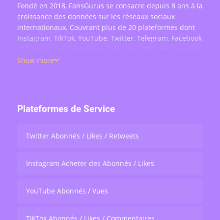
Fondé en 2018, FansGurus se consacre depuis 8 ans à la
croissance des données sur les réseaux sociaux
internationaux. Couvrant plus de 20 plateformes dont
Instagram, TikTok, YouTube, Twitter, Telegram, Facebook
et Binance, nous proposons plus de 5 000 services réels
: achat d'abonnés, likes, commentaires, vues, partages
Show more
et engagement en direct — au service de plus de 200
000 utilisateurs dans le monde.
Plateformes de Service
Twitter Abonnés / Likes / Retweets
Instagram Acheter des Abonnés / Likes
YouTube Abonnés / Vues
TikTok Abonnés / Likes / Commentaires