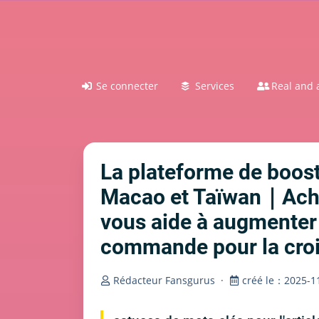
Se connecter
Services
Real and a
La plateforme de boost
Macao et Taïwan｜Achat
vous aide à augmente
commande pour la croi
Rédacteur Fansgurus
·
créé le：2025-11