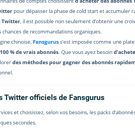
ionnaires de comptes choisissent
d’acheter des abonnés T
witter
pour dépasser la phase de cold start et accumuler
 Twitter
, il est possible non seulement d’obtenir une cro
es chances de recommandations organiques.
gine chinoise,
Fansgurus
s’est imposée comme une plate
100 % de vrais abonnés
. Que vous ayez besoin
d’achete
plorer
des méthodes pour gagner des abonnés rapide
onnel.
s Twitter officiels de Fansgurus
rvices et choisissez, selon vos besoins, les packs d’abonné
lques secondes.