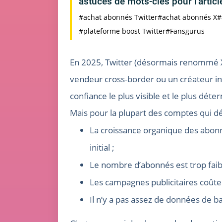
astuces de mots-clés pour l'artic
#achat abonnés Twitter
#achat abonnés X
#
#plateforme boost Twitter
#Fansgurus
En 2025, Twitter (désormais renommé X
vendeur cross-border ou un créateur in
confiance le plus visible et le plus déte
Mais pour la plupart des comptes qui d
La croissance organique des abonné
initial ;
Le nombre d’abonnés est trop faibl
Les campagnes publicitaires coûten
Il n’y a pas assez de données de b