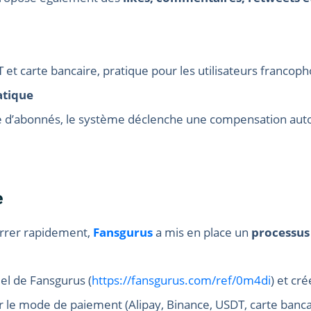
et carte bancaire, pratique pour les utilisateurs francopho
atique
 d’abonnés, le système déclenche une compensation automa
e
arrer rapidement,
Fansgurus
a mis en place un
processus
ciel de Fansgurus (
https://fansgurus.com/ref/0m4di
) et cr
sir le mode de paiement (Alipay, Binance, USDT, carte bancai