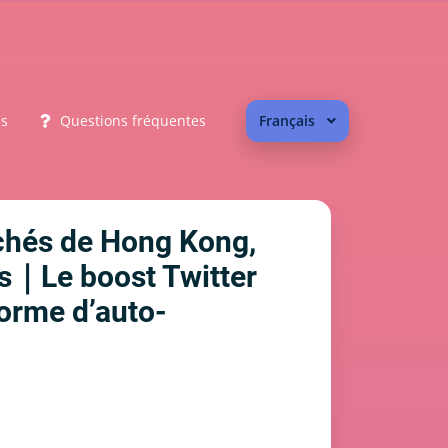
us
Questions fréquentes
Français
rchés de Hong Kong,
ls｜Le boost Twitter
orme d’auto-