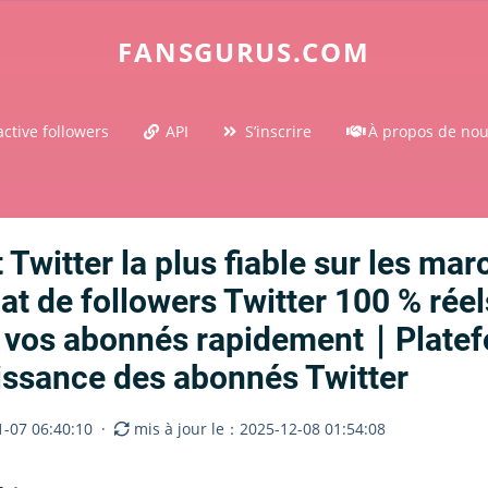
FANSGURUS.COM
ctive followers
API
S’inscrire
À propos de no
 Twitter la plus fiable sur les ma
 de followers Twitter 100 % rée
r vos abonnés rapidement｜Platef
ssance des abonnés Twitter
-07 06:40:10
·
mis à jour le：2025-12-08 01:54:08