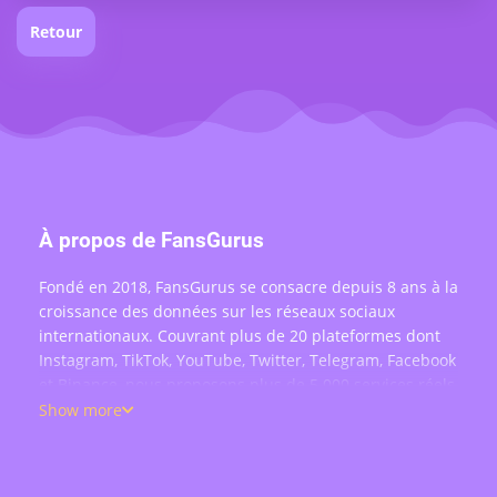
Retour
À propos de FansGurus
Fondé en 2018, FansGurus se consacre depuis 8 ans à la
croissance des données sur les réseaux sociaux
internationaux. Couvrant plus de 20 plateformes dont
Instagram, TikTok, YouTube, Twitter, Telegram, Facebook
et Binance, nous proposons plus de 5 000 services réels
: achat d'abonnés, likes, commentaires, vues, partages
Show more
et engagement en direct — au service de plus de 200
000 utilisateurs dans le monde.