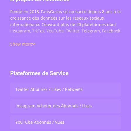
Fondé en 2018, FansGurus se consacre depuis 8 ans à la
croissance des données sur les réseaux sociaux
internationaux. Couvrant plus de 20 plateformes dont
Instagram, TikTok, YouTube, Twitter, Telegram, Facebook
et Binance, nous proposons plus de 5 000 services réels
: achat d'abonnés, likes, commentaires, vues, partages
Show more
et engagement en direct — au service de plus de 200
000 utilisateurs dans le monde.
Plateformes de Service
Twitter Abonnés / Likes / Retweets
Instagram Acheter des Abonnés / Likes
YouTube Abonnés / Vues