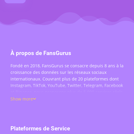
À propos de FansGurus
Fondé en 2018, FansGurus se consacre depuis 8 ans à la
croissance des données sur les réseaux sociaux
internationaux. Couvrant plus de 20 plateformes dont
Instagram, TikTok, YouTube, Twitter, Telegram, Facebook
et Binance, nous proposons plus de 5 000 services réels
: achat d'abonnés, likes, commentaires, vues, partages
Show more
et engagement en direct — au service de plus de 200
000 utilisateurs dans le monde.
Plateformes de Service