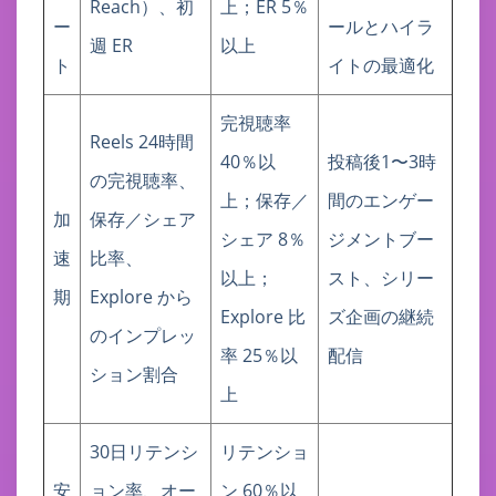
Reach）、初
上；ER 5％
ー
ールとハイラ
週 ER
以上
ト
イトの最適化
完視聴率
Reels 24時間
40％以
投稿後1〜3時
の完視聴率、
上；保存／
間のエンゲー
加
保存／シェア
シェア 8％
ジメントブー
速
比率、
以上；
スト、シリー
期
Explore から
Explore 比
ズ企画の継続
のインプレッ
率 25％以
配信
ション割合
上
30日リテンシ
リテンショ
安
ョン率、オー
ン 60％以