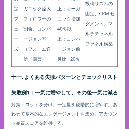
投稿リズムの
定
ガニック流入
上；オーガ
固定、CRM セ
フ
フォロワーの
ニック増加
グメント、マ
ェ
割合、コンバ
40％以
ルチチャネル
ー
ージョン率
上；コンバ
ファネル構築
ズ
（フォーム送
ージョン前
信／購買）
月比 +20％
十一. よくある失敗パターンとチェックリスト
失敗例1：一気に増やして、その後一気に減る
対策：ロットを分け、一定量を段階的に増やす。あ
わせて基本的なエンゲージメントを集め、アカウン
ト品質スコアを維持する。