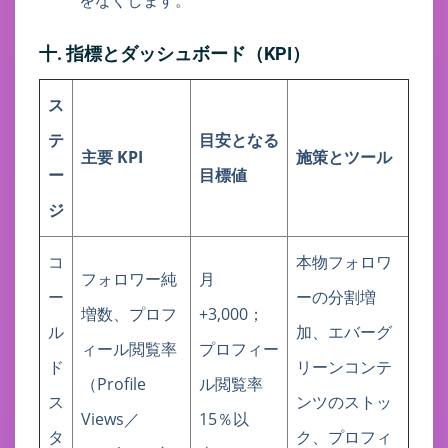
をなくします。
十. 指標とダッシュボード（KPI）
ス
テ
目安となる
主要 KPI
施策とツール
ー
目標値
ジ
コ
本物フォロワ
フォロワー純
月
ー
ーの分割増
増数、プロフ
+3,000；
ル
加、エバーグ
ィール閲覧率
プロフィー
ド
リーンコンテ
（Profile
ル閲覧率
ス
ンツのストッ
Views／
15％以
タ
ク、プロフィ