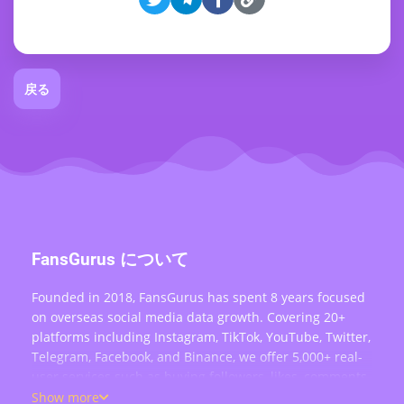
戻る
FansGurus について
Founded in 2018, FansGurus has spent 8 years focused
on overseas social media data growth. Covering 20+
platforms including Instagram, TikTok, YouTube, Twitter,
Telegram, Facebook, and Binance, we offer 5,000+ real-
user services such as buying followers, likes, comments,
views, retweets, and live stream engagement — serving
Show more