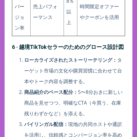
8％
バー
売上パフォ
時間限定オファー
以
ジョ
ーマンス
やクーポンを活用
上
ン率
6 · 越境TikTokセラーのためのグロース設計図
ローカライズされたストーリーテリング：
タ
ーゲット市場の文化や購買習慣に合わせて台
本やトーク内容を調整する。
商品紹介のペース配分：
5〜8分おきに新しい
商品を見せつつ、明確なCTA（今買う、在庫
残りわずかなど）を添える。
バイリンガル配信：
現地の共同ホストや通訳
を活用し、信頼感とコンバージョン率を高め