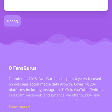
Назад
О FansGurus
Founded in 2018, FansGurus has spent 8 years focused
on overseas social media data growth. Covering 20+
platforms including Instagram, TikTok, YouTube, Twitter,
Telegram, Facebook, and Binance, we offer 5,000+ real-
user services such as buying followers, likes, comments,
views, retweets, and live stream engagement — serving
Show more
over 200,000 users worldwide.