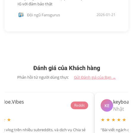
IG với đảm bảo thật
Đội ngũ Fansgurus
2026-01-21
Đánh giá của Khách hàng
Phản hồi từ người dùng thực
Gửi Đánh giá của Bạn →
Chloe.Vibes
keyboard
KE
Reddit
Úc
Nhật
 ★ ★
★ ★ ★ ★ ★
a sẻ vlog trên nhiều subreddits, và dịch vụ Chia sẻ
"Bài viết ngách c