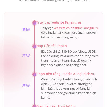
Truy cập website Fansgurus
Truy cập
website chính thức Fansgurus
第1步
để đăng ký tài khoản và đăng nhập xem
tất cả dịch vụ mạng xã hội.
Nạp tiền tài khoản
Bắt đầu chỉ từ
$10
, hỗ trợ Alipay, USDT,
第2步
thẻ tín dụng, PayPal và các phương thức
thanh toán an toàn khác để quản lý
ngân sách quảng bá thống nhất.
Chọn nền tảng Reddit & loại dịch vụ
Chọn nền tảng
Reddit
trong danh sách
dịch vụ, và chọn upvotes, tương tác
第3步
bình luận, lượt xem, người đăng ký
subreddit hoặc gói quảng bá toàn diện
bạn cần.
Điền liên kết & số lượng