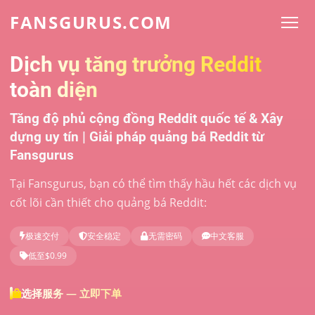
FANSGURUS.COM
Dịch vụ tăng trưởng Reddit
toàn diện
Tăng độ phủ cộng đồng Reddit quốc tế & Xây
dựng uy tín | Giải pháp quảng bá Reddit từ
Fansgurus
Tại Fansgurus, bạn có thể tìm thấy hầu hết các dịch vụ
cốt lõi cần thiết cho quảng bá Reddit:
极速交付
安全稳定
无需密码
中文客服
低至$0.99
选择服务 — 立即下单