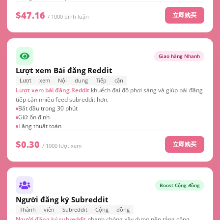
$47.16
立即购买
/ 1000 bình luận
Giao hàng Nhanh
Lượt xem Bài đăng Reddit
Lượt
xem
Nội
dung
Tiếp
cận
Lượt xem bài đăng Reddit
khuếch đại độ phơi sáng và giúp bài đăng
tiếp cận nhiều feed subreddit hơn.
Bắt đầu trong 30 phút
Giữ ổn định
Tăng thuật toán
$0.30
立即购买
/ 1000 lượt xem
Boost Cộng đồng
Người đăng ký Subreddit
Thành
viên
Subreddit
Cộng
đồng
Người đăng ký subreddit
nhanh chóng xây dựng nền tảng cộng