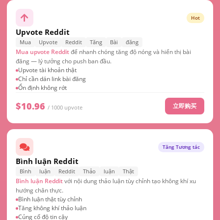
Hot
Upvote Reddit
Mua
Upvote
Reddit
Tăng
Bài
đăng
Mua upvote Reddit
để nhanh chóng tăng độ nóng và hiển thị bài
đăng — lý tưởng cho push ban đầu.
Upvote tài khoản thật
Chỉ cần dán link bài đăng
Ổn định không rớt
$10.96
立即购买
/ 1000 upvote
Tăng Tương tác
Bình luận Reddit
Bình
luận
Reddit
Thảo
luận
Thật
Bình luận Reddit
với nội dung thảo luận tùy chỉnh tạo không khí xu
hướng chân thực.
Bình luận thật tùy chỉnh
Tăng không khí thảo luận
Củng cố độ tin cậy