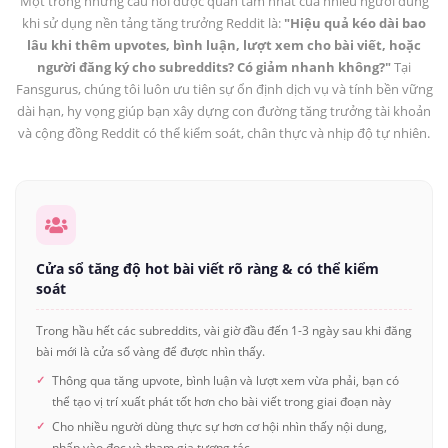
Một trong những câu hỏi được quan tâm nhất của nhiều người dùng
khi sử dụng nền tảng tăng trưởng Reddit là:
"Hiệu quả kéo dài bao
lâu khi thêm upvotes, bình luận, lượt xem cho bài viết, hoặc
người đăng ký cho subreddits? Có giảm nhanh không?"
Tại
Fansgurus, chúng tôi luôn ưu tiên sự ổn định dịch vụ và tính bền vững
dài hạn, hy vọng giúp bạn xây dựng con đường tăng trưởng tài khoản
và cộng đồng Reddit có thể kiểm soát, chân thực và nhịp độ tự nhiên.
Cửa sổ tăng độ hot bài viết rõ ràng & có thể kiểm
soát
Trong hầu hết các subreddits, vài giờ đầu đến 1-3 ngày sau khi đăng
bài mới là cửa sổ vàng để được nhìn thấy.
Thông qua tăng upvote, bình luận và lượt xem vừa phải, bạn có
thể tạo vị trí xuất phát tốt hơn cho bài viết trong giai đoạn này
Cho nhiều người dùng thực sự hơn cơ hội nhìn thấy nội dung,
nhấp vào đọc và tham gia tương tác