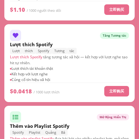
$1.10
立即购买
/ 1000 người theo dõi
Tăng Tương tác
Lượt thích Spotify
Lượt
thích
Spotify
Tương
tác
Lượt thích Spotify
tăng tương tác xã hội — kết hợp với lượt nghe tạo
hit tự nhiên.
Lượt thích tài khoản thật
Kết hợp với lượt nghe
Củng cố tín hiệu xã hội
$0.0418
立即购买
/ 1000 lượt thích
Mở Rộng Hiển Thị
Thêm vào Playlist Spotify
Spotify
Playlist
Quảng
Bá
Thêm vào playlist Spotify
đưa bài hát vào nhiều playlist hơn, mở rộng