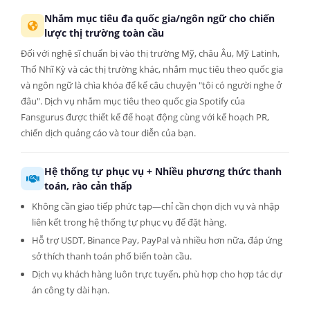
Nhắm mục tiêu đa quốc gia/ngôn ngữ cho chiến
lược thị trường toàn cầu
Đối với nghệ sĩ chuẩn bị vào thị trường Mỹ, châu Âu, Mỹ Latinh,
Thổ Nhĩ Kỳ và các thị trường khác, nhắm mục tiêu theo quốc gia
và ngôn ngữ là chìa khóa để kể câu chuyện "tôi có người nghe ở
đâu". Dịch vụ nhắm mục tiêu theo quốc gia Spotify của
Fansgurus được thiết kế để hoạt động cùng với kế hoạch PR,
chiến dịch quảng cáo và tour diễn của bạn.
Hệ thống tự phục vụ + Nhiều phương thức thanh
toán, rào cản thấp
Không cần giao tiếp phức tạp—chỉ cần chọn dịch vụ và nhập
liên kết trong hệ thống tự phục vụ để đặt hàng.
Hỗ trợ USDT, Binance Pay, PayPal và nhiều hơn nữa, đáp ứng
sở thích thanh toán phổ biến toàn cầu.
Dịch vụ khách hàng luôn trực tuyến, phù hợp cho hợp tác dự
án công ty dài hạn.