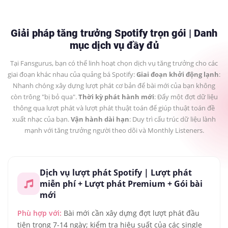
Giải pháp tăng trưởng Spotify trọn gói | Danh
mục dịch vụ đầy đủ
Tại Fansgurus, bạn có thể linh hoạt chọn dịch vụ tăng trưởng cho các
giai đoạn khác nhau của quảng bá Spotify:
Giai đoạn khởi động lạnh
:
Nhanh chóng xây dựng lượt phát cơ bản để bài mới của bạn không
còn trông "bị bỏ qua".
Thời kỳ phát hành mới
: Đẩy một đợt dữ liệu
thông qua lượt phát và lượt phát thuật toán để giúp thuật toán đề
xuất nhạc của bạn.
Vận hành dài hạn
: Duy trì cấu trúc dữ liệu lành
mạnh với tăng trưởng người theo dõi và Monthly Listeners.
Dịch vụ lượt phát Spotify | Lượt phát
miễn phí + Lượt phát Premium + Gói bài
mới
Phù hợp với:
Bài mới cần xây dựng đợt lượt phát đầu
tiên trong 7-14 ngày; kiểm tra hiệu suất của các single