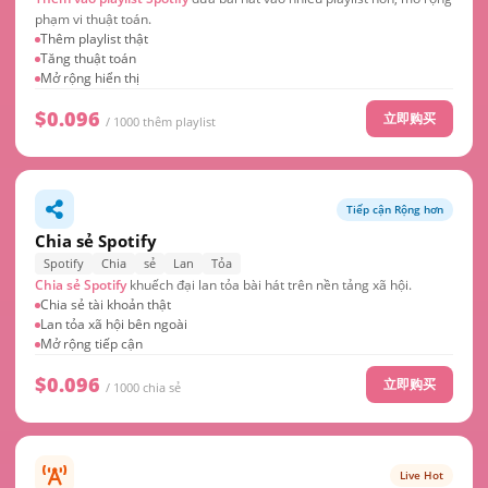
phạm vi thuật toán.
Thêm playlist thật
Tăng thuật toán
Mở rộng hiển thị
$0.096
立即购买
/ 1000 thêm playlist
Tiếp cận Rộng hơn
Chia sẻ Spotify
Spotify
Chia
sẻ
Lan
Tỏa
Chia sẻ Spotify
khuếch đại lan tỏa bài hát trên nền tảng xã hội.
Chia sẻ tài khoản thật
Lan tỏa xã hội bên ngoài
Mở rộng tiếp cận
$0.096
立即购买
/ 1000 chia sẻ
Live Hot