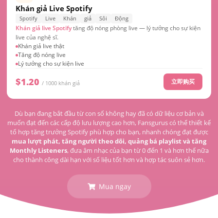
Khán giả Live Spotify
Spotify
Live
Khán
giả
Sôi
Động
Khán giả live Spotify
tăng độ nóng phòng live — lý tưởng cho sự kiện
live của nghệ sĩ.
Khán giả live thật
Tăng độ nóng live
Lý tưởng cho sự kiện live
$1.20
立即购买
/ 1000 khán giả
Dù bạn đang bắt đầu từ con số không hay đã có dữ liệu cơ bản và
muốn đạt đến các cấp độ lưu lượng cao hơn, Fansgurus có thể thiết kế
tổ hợp tăng trưởng Spotify phù hợp cho bạn, nhanh chóng đạt được
mua lượt phát, tăng người theo dõi, quảng bá playlist và tăng
Monthly Listeners
, đưa âm nhạc của bạn từ 0 đến 1 và hơn thế nữa
cho thành công dài hạn với số liệu tốt hơn và hợp tác suôn sẻ hơn.
Mua ngay