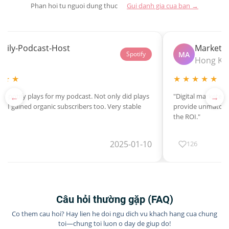
Phan hoi tu nguoi dung thuc
Gui danh gia cua ban →
Daily-Podcast-Host
Marketi
MA
Spotify
Uc
Hong Ko
 ★ ★
★ ★ ★ ★ ★
←
→
 Spotify plays for my podcast. Not only did plays
"Digital marketer f
ut I gained organic subscribers too. Very stable
provide unmatched 
the ROI."
2025-01-10
126
Câu hỏi thường gặp (FAQ)
Co them cau hoi? Hay lien he doi ngu dich vu khach hang cua chung
toi—chung toi luon o day de giup do!