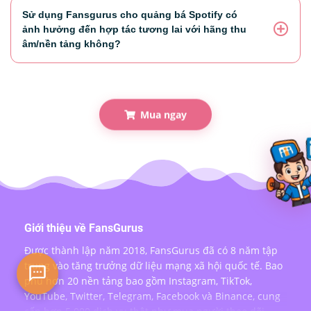
Sử dụng Fansgurus cho quảng bá Spotify có
ảnh hưởng đến hợp tác tương lai với hãng thu
âm/nền tảng không?
Mua ngay
Giới thiệu về FansGurus
Được thành lập năm 2018, FansGurus đã có 8 năm tập
trung vào tăng trưởng dữ liệu mạng xã hội quốc tế. Bao
phủ hơn 20 nền tảng bao gồm Instagram, TikTok,
YouTube, Twitter, Telegram, Facebook và Binance, cung