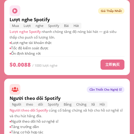
Giá Thấp Nhất
Lượt nghe Spotify
Mua
Lượt
nghe
Spotify
Bài
Hát
Lượt nghe Spotify
nhanh chóng tăng độ nóng bài hát — giá siêu
thấp cho push số lượng lớn.
Lượt nghe tài khoản thật
Tốc độ kiểm soát được
Ổn định không rớt
$0.0088
立即购买
/ 1000 lượt nghe
Cần Thiết Cho Nghệ Sĩ
Người theo dõi Spotify
Người
theo
dõi
Spotify
Bằng
Chứng
Xã
Hội
Người theo dõi Spotify
củng cố bằng chứng xã hội cho hồ sơ nghệ sĩ
và thu hút hãng đĩa.
Người theo dõi hồ sơ nghệ sĩ
Tăng trưởng dần
Tăng cơ hội hợp tác