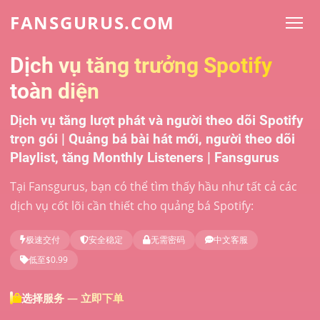
FANSGURUS.COM
Dịch vụ tăng trưởng Spotify
toàn diện
Dịch vụ tăng lượt phát và người theo dõi Spotify
trọn gói | Quảng bá bài hát mới, người theo dõi
Playlist, tăng Monthly Listeners | Fansgurus
Tại Fansgurus, bạn có thể tìm thấy hầu như tất cả các
dịch vụ cốt lõi cần thiết cho quảng bá Spotify:
极速交付
安全稳定
无需密码
中文客服
低至$0.99
选择服务 — 立即下单