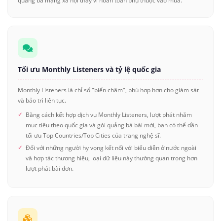
quảng bá mạng xã hội thay vì hoàn toàn phụ thuộc vào mua.
Tối ưu Monthly Listeners và tỷ lệ quốc gia
Monthly Listeners là chỉ số "biến chậm", phù hợp hơn cho giám sát
và bảo trì liên tục.
Bằng cách kết hợp dịch vụ Monthly Listeners, lượt phát nhắm
mục tiêu theo quốc gia và gói quảng bá bài mới, bạn có thể dần
tối ưu Top Countries/Top Cities của trang nghệ sĩ.
Đối với những người hy vọng kết nối với biểu diễn ở nước ngoài
và hợp tác thương hiệu, loại dữ liệu này thường quan trọng hơn
lượt phát bài đơn.