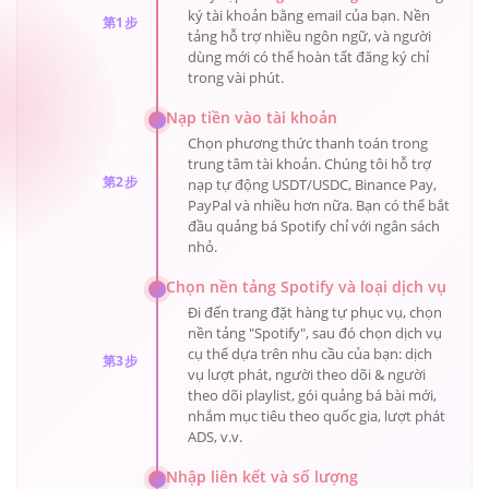
ký tài khoản bằng email của bạn. Nền
第1步
tảng hỗ trợ nhiều ngôn ngữ, và người
dùng mới có thể hoàn tất đăng ký chỉ
trong vài phút.
Nạp tiền vào tài khoản
Chọn phương thức thanh toán trong
trung tâm tài khoản. Chúng tôi hỗ trợ
第2步
nạp tự động USDT/USDC, Binance Pay,
PayPal và nhiều hơn nữa. Bạn có thể bắt
đầu quảng bá Spotify chỉ với ngân sách
nhỏ.
Chọn nền tảng Spotify và loại dịch vụ
Đi đến trang đặt hàng tự phục vụ, chọn
nền tảng "Spotify", sau đó chọn dịch vụ
cụ thể dựa trên nhu cầu của bạn: dịch
第3步
vụ lượt phát, người theo dõi & người
theo dõi playlist, gói quảng bá bài mới,
nhắm mục tiêu theo quốc gia, lượt phát
ADS, v.v.
Nhập liên kết và số lượng