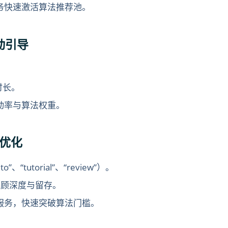
赞服务快速激活算法推荐池。
互动引导
时长。
升互动率与算法权重。
O 优化
“tutorial”、“review”）。
，兼顾深度与留存。
放量服务，快速突破算法门槛。