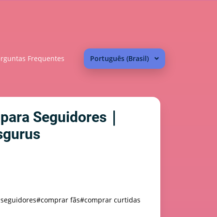
rguntas Frequentes
Português (Brasil)
o para Seguidores｜
sgurus
 seguidores
#comprar fãs
#comprar curtidas