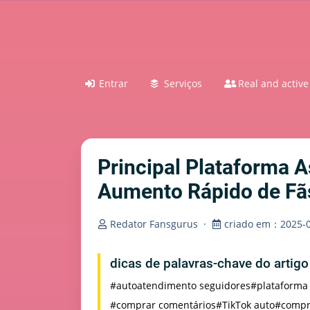
Entrar
Serviços
Real and active
Principal Plataforma 
Aumento Rápido de Fã
Redator Fansgurus
·
criado em：2025-0
dicas de palavras-chave do artig
#autoatendimento seguidores
#plataforma
#comprar comentários
#TikTok auto
#compr