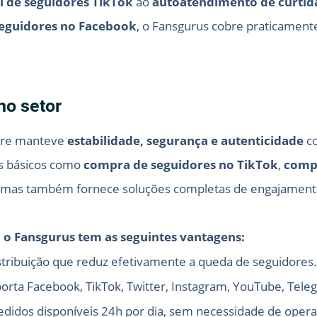
l de seguidores TikTok
ao
autoatendimento de curtid
eguidores no Facebook
, o Fansgurus cobre praticament
no setor
pre manteve
estabilidade, segurança e autenticidade
co
os básicos como
compra de seguidores no TikTok
,
compr
, mas também fornece soluções completas de engajamento
o Fansgurus tem as seguintes vantagens:
stribuição que reduz efetivamente a queda de seguidores.
orta Facebook, TikTok, Twitter, Instagram, YouTube, Tele
didos disponíveis 24h por dia, sem necessidade de oper