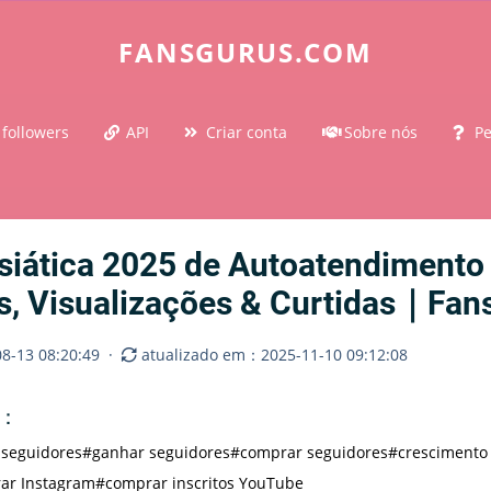
FANSGURUS.COM
 followers
API
Criar conta
Sobre nós
Pe
Asiática 2025 de Autoatendiment
s, Visualizações & Curtidas｜Fan
8-13 08:20:49
·
atualizado em：2025-11-10 09:12:08
o：
 seguidores
#ganhar seguidores
#comprar seguidores
#crescimento
ar Instagram
#comprar inscritos YouTube