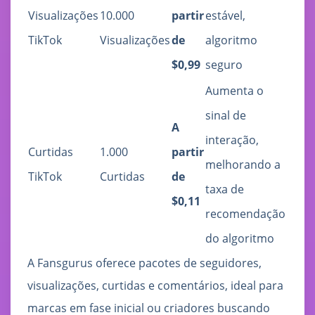
Visualizações
10.000
partir
estável,
TikTok
Visualizações
de
algoritmo
$0,99
seguro
Aumenta o
sinal de
A
interação,
Curtidas
1.000
partir
melhorando a
TikTok
Curtidas
de
taxa de
$0,11
recomendação
do algoritmo
A Fansgurus oferece pacotes de seguidores,
visualizações, curtidas e comentários, ideal para
marcas em fase inicial ou criadores buscando