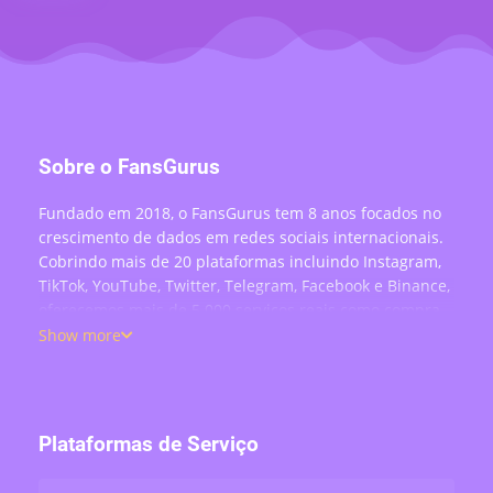
Sobre o FansGurus
Fundado em 2018, o FansGurus tem 8 anos focados no
crescimento de dados em redes sociais internacionais.
Cobrindo mais de 20 plataformas incluindo Instagram,
TikTok, YouTube, Twitter, Telegram, Facebook e Binance,
oferecemos mais de 5.000 serviços reais como compra
de seguidores, curtidas, comentários, visualizações,
Show more
compartilhamentos e engajamento em lives —
atendendo mais de 200 mil usuários no mundo todo.
Plataformas de Serviço