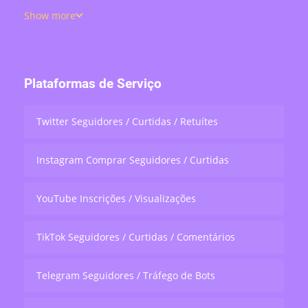
de seguidores, curtidas, comentários, visualizações,
Show more
compartilhamentos e engajamento em lives —
atendendo mais de 200 mil usuários no mundo todo.
Plataformas de Serviço
Twitter Seguidores / Curtidas / Retuítes
Instagram Comprar Seguidores / Curtidas
YouTube Inscrições / Visualizações
TikTok Seguidores / Curtidas / Comentários
Telegram Seguidores / Tráfego de Bots