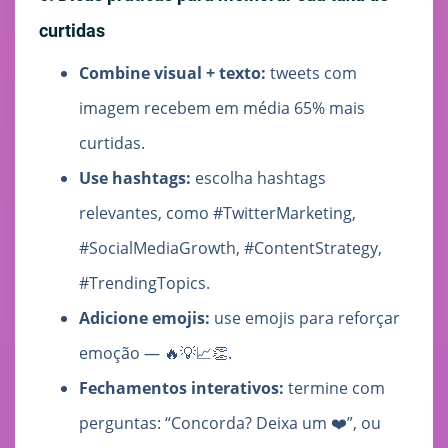
curtidas
Combine visual + texto:
tweets com
imagem recebem em média 65% mais
curtidas.
Use hashtags:
escolha hashtags
relevantes, como #TwitterMarketing,
#SocialMediaGrowth, #ContentStrategy,
#TrendingTopics.
Adicione emojis:
use emojis para reforçar
emoção — 🔥💡📈👏.
Fechamentos interativos:
termine com
perguntas: “Concorda? Deixa um ❤️”, ou