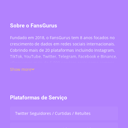
Sobre o FansGurus
Fundado em 2018, o FansGurus tem 8 anos focados no
crescimento de dados em redes sociais internacionais.
Cobrindo mais de 20 plataformas incluindo Instagram,
TikTok, YouTube, Twitter, Telegram, Facebook e Binance,
oferecemos mais de 5.000 serviços reais como compra
de seguidores, curtidas, comentários, visualizações,
Show more
compartilhamentos e engajamento em lives —
atendendo mais de 200 mil usuários no mundo todo.
Plataformas de Serviço
Twitter Seguidores / Curtidas / Retuítes