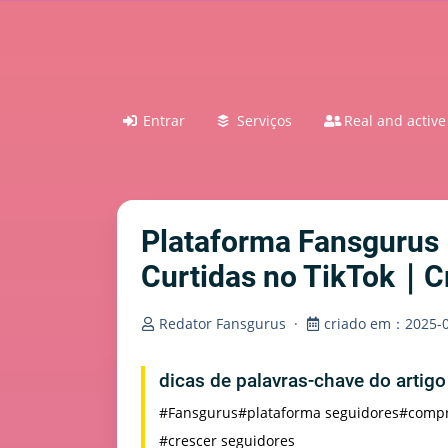
Entrar
Serviços
Real and active
Plataforma Fansgurus｜
Curtidas no TikTok｜C
Redator Fansgurus
·
criado em：2025-0
dicas de palavras-chave do artig
#Fansgurus
#plataforma seguidores
#compr
#crescer seguidores