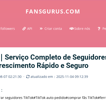
FANSGURUS.COM
 followers
API
Criar conta
Sobre nós
Pe
Serviço Completo de Seguidores
rescimento Rápido e Seguro
8-07 02:21:30
·
atualizado em：2025-11-04 09:12:39
o：
ar seguidores TikTok
#TikTok auto pedido
#comprar fãs TikTok
#fer