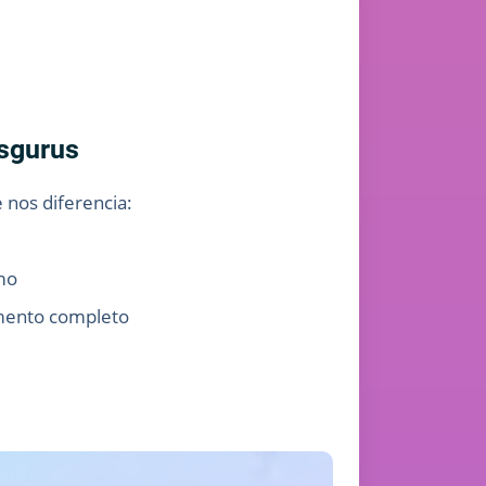
nsgurus
 nos diferencia:
mo
amento completo