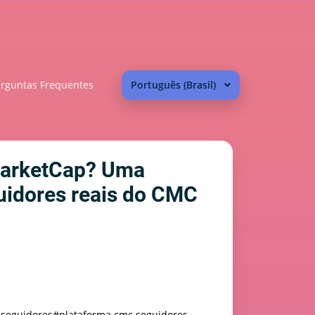
rguntas Frequentes
Português (Brasil)
MarketCap? Uma
uidores reais do CMC
 seguidores
#plataforma cmc seguidores