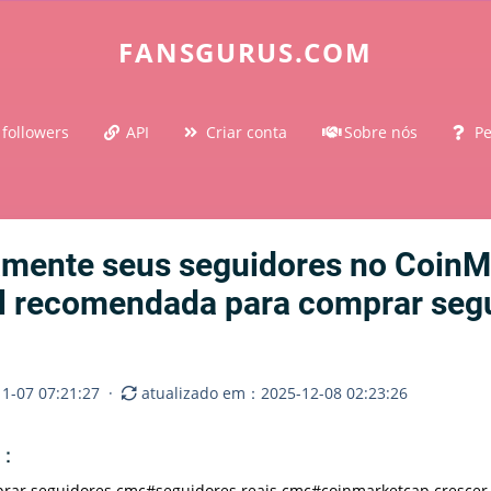
FANSGURUS.COM
 followers
API
Criar conta
Sobre nós
Pe
mente seus seguidores no Coin
al recomendada para comprar seg
1-07 07:21:27
·
atualizado em：2025-12-08 02:23:26
o：
rar seguidores cmc
#seguidores reais cmc
#coinmarketcap crescer