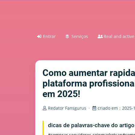
Entrar
Serviços
Real and active
Como aumentar rapida
plataforma profission
em 2025!
Redator Fansgurus
·
criado em：2025-1
dicas de palavras-chave do artig
#comprar seguidores coinmarketcap
#comp