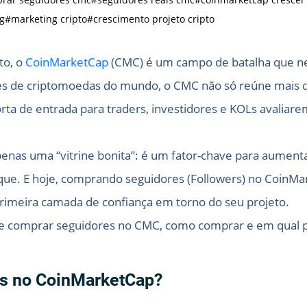
g
#marketing cripto
#crescimento projeto cripto
to, o
CoinMarketCap
(CMC) é um campo de batalha que n
ões de criptomoedas do mundo, o CMC não só reúne mais d
ta de entrada para traders, investidores e KOLs avaliare
nas uma “vitrine bonita”: é um fator-chave para aumentar 
que. E hoje, comprando seguidores (Followers) no CoinM
 primeira camada de confiança em torno do seu projeto.
que comprar seguidores no CMC, como comprar e em qual 
es no CoinMarketCap?