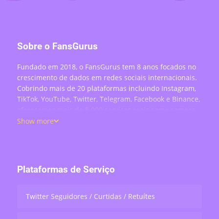
Sobre o FansGurus
Fundado em 2018, o FansGurus tem 8 anos focados no
crescimento de dados em redes sociais internacionais.
Cobrindo mais de 20 plataformas incluindo Instagram,
TikTok, YouTube, Twitter, Telegram, Facebook e Binance,
oferecemos mais de 5.000 serviços reais como compra
de seguidores, curtidas, comentários, visualizações,
Show more
compartilhamentos e engajamento em lives —
atendendo mais de 200 mil usuários no mundo todo.
Plataformas de Serviço
Twitter Seguidores / Curtidas / Retuítes