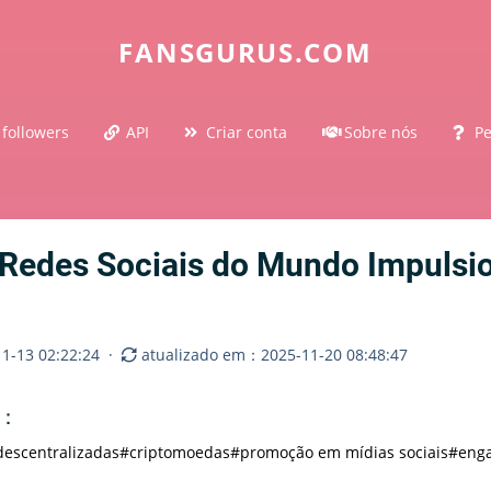
FANSGURUS.COM
 followers
API
Criar conta
Sobre nós
Pe
 Redes Sociais do Mundo Impulsi
1-13 02:22:24
·
atualizado em：2025-11-20 08:48:47
o：
descentralizadas
#criptomoedas
#promoção em mídias sociais
#eng