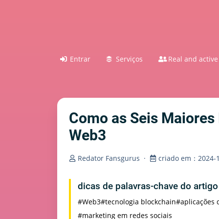
Entrar
Serviços
Real and active
Como as Seis Maiores
Web3
Redator Fansgurus
·
criado em：2024-1
dicas de palavras-chave do artig
#Web3
#tecnologia blockchain
#aplicações 
#marketing em redes sociais