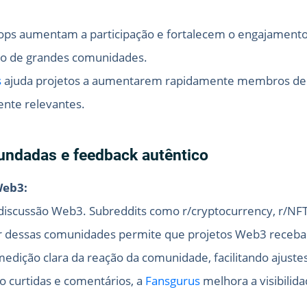
ops aumentam a participação e fortalecem o engajamento
to de grandes comunidades.
s
ajuda projetos a aumentarem rapidamente membros de g
nte relevantes.
ndadas e feedback autêntico
Web3:
discussão Web3. Subreddits como r/cryptocurrency, r/NF
r dessas comunidades permite que projetos Web3 recebam
edição clara da reação da comunidade, facilitando ajustes
curtidas e comentários, a
Fansgurus
melhora a visibilid