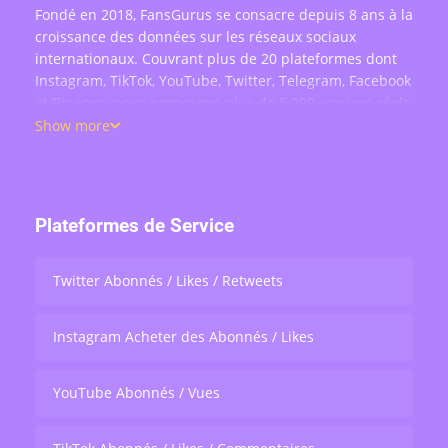
Fondé en 2018, FansGurus se consacre depuis 8 ans à la
croissance des données sur les réseaux sociaux
internationaux. Couvrant plus de 20 plateformes dont
Instagram, TikTok, YouTube, Twitter, Telegram, Facebook
et Binance, nous proposons plus de 5 000 services réels
: achat d'abonnés, likes, commentaires, vues, partages
Show more
et engagement en direct — au service de plus de 200
000 utilisateurs dans le monde.
Plateformes de Service
Twitter Abonnés / Likes / Retweets
Instagram Acheter des Abonnés / Likes
YouTube Abonnés / Vues