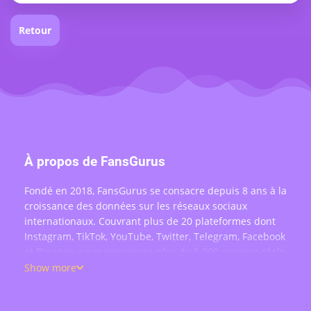
Retour
À propos de FansGurus
Fondé en 2018, FansGurus se consacre depuis 8 ans à la
croissance des données sur les réseaux sociaux
internationaux. Couvrant plus de 20 plateformes dont
Instagram, TikTok, YouTube, Twitter, Telegram, Facebook
et Binance, nous proposons plus de 5 000 services réels
: achat d'abonnés, likes, commentaires, vues, partages
Show more
et engagement en direct — au service de plus de 200
000 utilisateurs dans le monde.