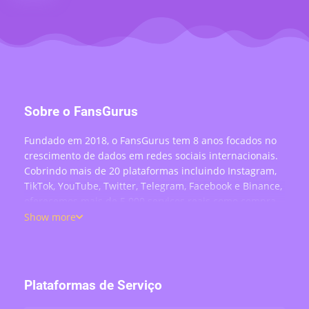
Sobre o FansGurus
Fundado em 2018, o FansGurus tem 8 anos focados no
crescimento de dados em redes sociais internacionais.
Cobrindo mais de 20 plataformas incluindo Instagram,
TikTok, YouTube, Twitter, Telegram, Facebook e Binance,
oferecemos mais de 5.000 serviços reais como compra
de seguidores, curtidas, comentários, visualizações,
Show more
compartilhamentos e engajamento em lives —
atendendo mais de 200 mil usuários no mundo todo.
Plataformas de Serviço