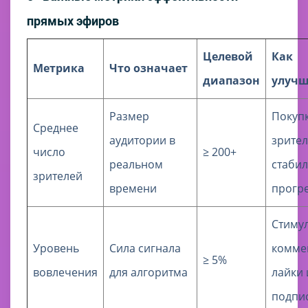
прямых эфиров
Целевой
Как
Метрика
Что означает
диапазон
улуч
Размер
Покуп
Среднее
аудитории в
зрител
число
≥ 200+
реальном
стаби
зрителей
времени
прогр
Стиму
Уровень
Сила сигнала
комме
≥ 5%
вовлечения
для алгоритма
лайки 
подпи