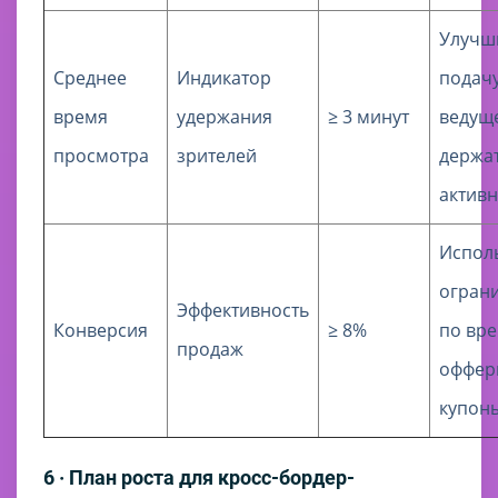
Улучш
Среднее
Индикатор
подач
время
удержания
≥ 3 минут
ведуще
просмотра
зрителей
держат
актив
Испол
огран
Эффективность
Конверсия
≥ 8%
по вр
продаж
оффер
купон
6 · План роста для кросс-бордер-