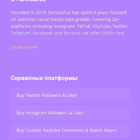
Founded in 2018, FansGurus has spent 8 years focused
on overseas social media data growth. Covering 20+
platforms including Instagram, TikTok, YouTube, Twitter,
Telegram, Facebook, and Binance, we offer 5,000+ real-
user services such as buying followers, likes, comments,
views, retweets, and live stream engagement — serving
Show more
over 200,000 users worldwide.
Сервисные платформы
Buy Twitter Followers & Likes
Buy Instagram Followers & Likes
Buy Custom Youtube Comments & Watch Hours