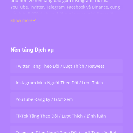
phủ hơn 20 nền tảng bao gồm Instagram, TikTok,
YouTube, Twitter, Telegram, Facebook và Binance, cung
cấp hơn 5.000 dịch vụ thật như mua người theo dõi,
lượt thích, bình luận, lượt xem, chia sẻ và tương tác
Show more
livestream — phục vụ hơn 200.000 người dùng trên
toàn thế giới.
Nền tảng Dịch vụ
Twitter Tăng Theo Dõi / Lượt Thích / Retweet
Instagram Mua Người Theo Dõi / Lượt Thích
YouTube Đăng ký / Lượt Xem
TikTok Tăng Theo Dõi / Lượt Thích / Bình luận
Telegram Tăng Người Theo Dõi / Lượt Truy cập Bot