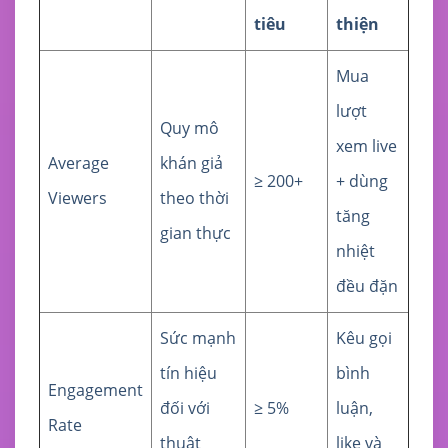
tiêu
thiện
Mua
lượt
Quy mô
xem live
Average
khán giả
≥ 200+
+ dùng
Viewers
theo thời
tăng
gian thực
nhiệt
đều đặn
Sức mạnh
Kêu gọi
tín hiệu
bình
Engagement
đối với
≥ 5%
luận,
Rate
thuật
like và