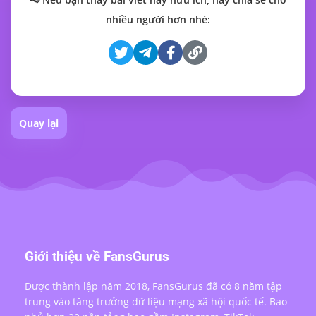
nhiều người hơn nhé:
Quay lại
Giới thiệu về FansGurus
Được thành lập năm 2018, FansGurus đã có 8 năm tập
trung vào tăng trưởng dữ liệu mạng xã hội quốc tế. Bao