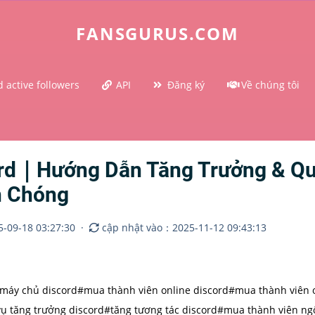
FANSGURUS.COM
 active followers
API
Đăng ký
Về chúng tôi
ord｜Hướng Dẫn Tăng Trưởng & Q
h Chóng
-09-18 03:27:30
·
cập nhật vào：2025-11-12 09:43:13
máy chủ discord
#mua thành viên online discord
#mua thành viên o
vụ tăng trưởng discord
#tăng tương tác discord
#mua thành viên ng