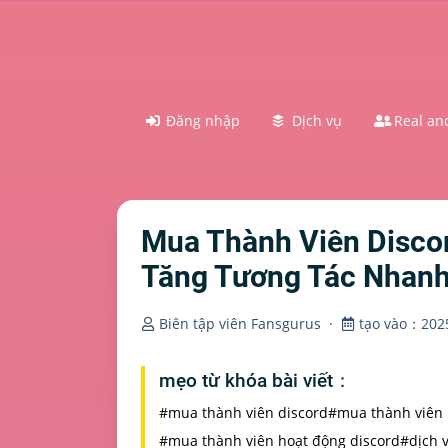
Đăng nhập
Dịch vụ
Real and
Mua Thành Viên Disc
Tăng Tương Tác Nhan
Biên tập viên Fansgurus
·
tạo vào：2025
mẹo từ khóa bài viết：
#mua thành viên discord
#mua thành viên 
#mua thành viên hoạt động discord
#dịch 