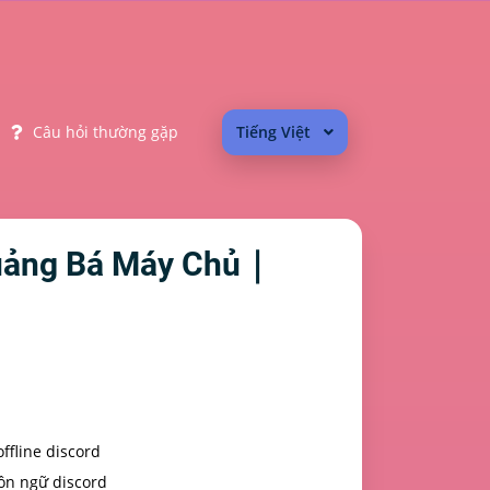
Câu hỏi thường gặp
Tiếng Việt
uảng Bá Máy Chủ｜
ffline discord
ôn ngữ discord