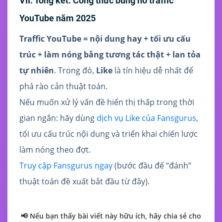
VII. Tổng kết: Công thức bùng nổ traffic
YouTube năm 2025
Traffic YouTube = nội dung hay + tối ưu cấu
trúc + làm nóng bằng tương tác thật + lan tỏa
tự nhiên
. Trong đó,
Like
là tín hiệu dễ nhất để
phá rào cản thuật toán.
Nếu muốn xử lý vấn đề hiển thị thấp trong thời
gian ngắn: hãy dùng
dịch vụ Like của Fansgurus
,
tối ưu cấu trúc nội dung và triển khai chiến lược
làm nóng theo đợt.
Truy cập Fansgurus ngay
(bước đầu để “đánh”
thuật toán đề xuất bắt đầu từ đây).
📢 Nếu bạn thấy bài viết này hữu ích, hãy chia sẻ cho