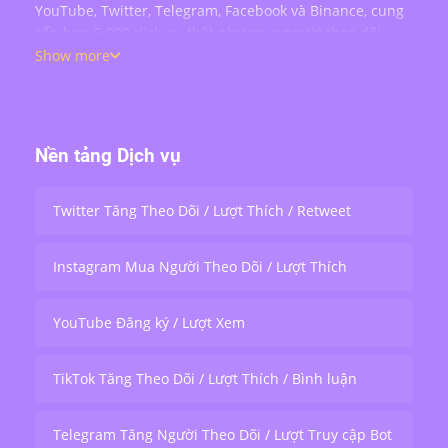
YouTube, Twitter, Telegram, Facebook và Binance, cung
cấp hơn 5.000 dịch vụ thật như mua người theo dõi,
lượt thích, bình luận, lượt xem, chia sẻ và tương tác
Show more
livestream — phục vụ hơn 200.000 người dùng trên
toàn thế giới.
Nền tảng Dịch vụ
Twitter Tăng Theo Dõi / Lượt Thích / Retweet
Instagram Mua Người Theo Dõi / Lượt Thích
YouTube Đăng ký / Lượt Xem
TikTok Tăng Theo Dõi / Lượt Thích / Bình luận
Telegram Tăng Người Theo Dõi / Lượt Truy cập Bot