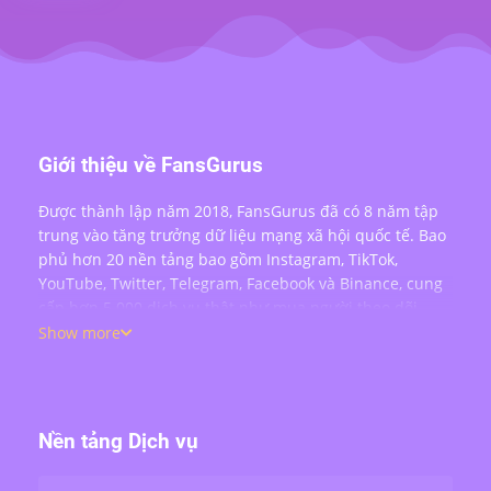
Giới thiệu về FansGurus
Được thành lập năm 2018, FansGurus đã có 8 năm tập
trung vào tăng trưởng dữ liệu mạng xã hội quốc tế. Bao
phủ hơn 20 nền tảng bao gồm Instagram, TikTok,
YouTube, Twitter, Telegram, Facebook và Binance, cung
cấp hơn 5.000 dịch vụ thật như mua người theo dõi,
lượt thích, bình luận, lượt xem, chia sẻ và tương tác
Show more
livestream — phục vụ hơn 200.000 người dùng trên
toàn thế giới.
Nền tảng Dịch vụ