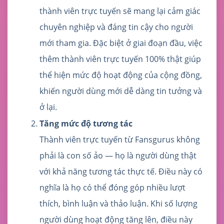
thành viên trực tuyến sẽ mang lại cảm giác
chuyên nghiệp và đáng tin cậy cho người
mới tham gia. Đặc biệt ở giai đoạn đầu, việc
thêm thành viên trực tuyến 100% thật giúp
thể hiện mức độ hoạt động của cộng đồng,
khiến người dùng mới dễ dàng tin tưởng và
ở lại.
Tăng mức độ tương tác
Thành viên trực tuyến từ Fansgurus không
phải là con số ảo — họ là người dùng thật
với khả năng tương tác thực tế. Điều này có
nghĩa là họ có thể đóng góp nhiều lượt
thích, bình luận và thảo luận. Khi số lượng
người dùng hoạt động tăng lên, điều này