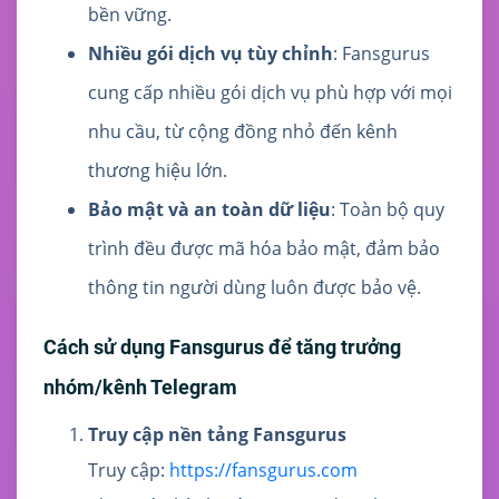
bền vững.
Nhiều gói dịch vụ tùy chỉnh
: Fansgurus
cung cấp nhiều gói dịch vụ phù hợp với mọi
nhu cầu, từ cộng đồng nhỏ đến kênh
thương hiệu lớn.
Bảo mật và an toàn dữ liệu
: Toàn bộ quy
trình đều được mã hóa bảo mật, đảm bảo
thông tin người dùng luôn được bảo vệ.
Cách sử dụng Fansgurus để tăng trưởng
nhóm/kênh Telegram
Truy cập nền tảng Fansgurus
Truy cập:
https://fansgurus.com