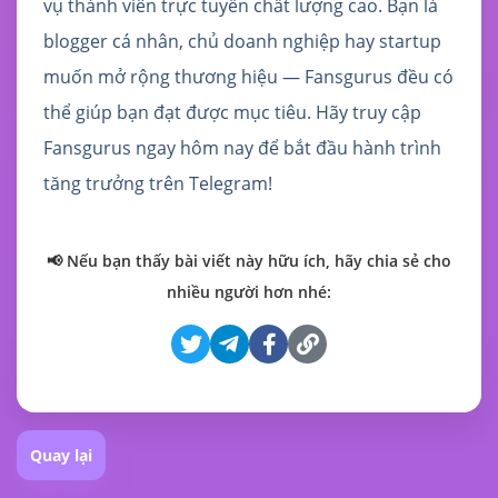
vụ thành viên trực tuyến chất lượng cao. Bạn là
blogger cá nhân, chủ doanh nghiệp hay startup
muốn mở rộng thương hiệu — Fansgurus đều có
thể giúp bạn đạt được mục tiêu. Hãy truy cập
Fansgurus ngay hôm nay để bắt đầu hành trình
tăng trưởng trên Telegram!
📢 Nếu bạn thấy bài viết này hữu ích, hãy chia sẻ cho
nhiều người hơn nhé:
Quay lại