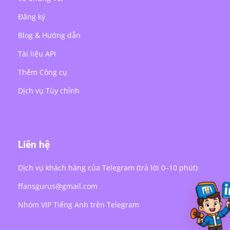
Đăng ký
Blog & Hướng dẫn
Tài liệu API
Thêm Công cụ
Dịch vụ Tùy chỉnh
Liên hệ
Dịch vụ khách hàng của Telegram (trả lời 0–10 phút)
ffansgurus@gmail.com
Nhóm VIP Tiếng Anh trên Telegram