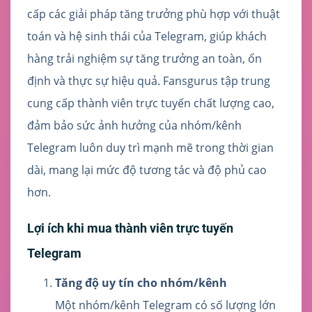
cấp các giải pháp tăng trưởng phù hợp với thuật
toán và hệ sinh thái của Telegram, giúp khách
hàng trải nghiệm sự tăng trưởng an toàn, ổn
định và thực sự hiệu quả. Fansgurus tập trung
cung cấp thành viên trực tuyến chất lượng cao,
đảm bảo sức ảnh hưởng của nhóm/kênh
Telegram luôn duy trì mạnh mẽ trong thời gian
dài, mang lại mức độ tương tác và độ phủ cao
hơn.
Lợi ích khi mua thành viên trực tuyến
Telegram
Tăng độ uy tín cho nhóm/kênh
Một nhóm/kênh Telegram có số lượng lớn