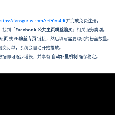
https://fansgurus.com/ref/0m4di
并完成免费注册。
，找到「
Facebook 公共主页粉丝购买
」相关服务类别。
专页
或
fb粉丝专页
链接，然后填写需要购买的粉丝数量。
提交订单，系统会自动开始投放。
数据即可逐步增长，并享有
自动补量机制
确保稳定。