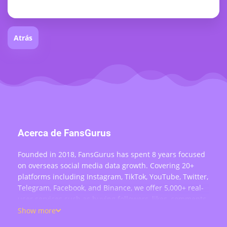
Atrás
Acerca de FansGurus
Founded in 2018, FansGurus has spent 8 years focused
on overseas social media data growth. Covering 20+
platforms including Instagram, TikTok, YouTube, Twitter,
Telegram, Facebook, and Binance, we offer 5,000+ real-
user services such as buying followers, likes, comments,
views, retweets, and live stream engagement — serving
Show more
over 200,000 users worldwide.