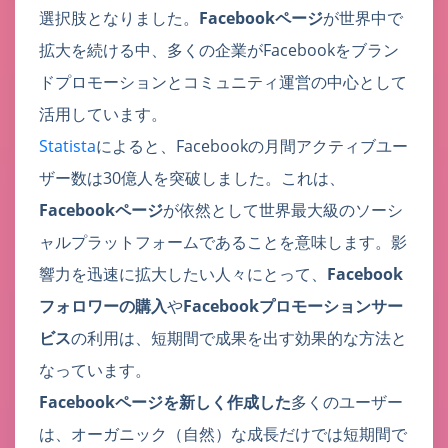
選択肢となりました。
Facebookページ
が世界中で
拡大を続ける中、多くの企業がFacebookをブラン
ドプロモーションとコミュニティ運営の中心として
活用しています。
Statista
によると、Facebookの月間アクティブユー
ザー数は30億人を突破しました。これは、
Facebookページ
が依然として世界最大級のソーシ
ャルプラットフォームであることを意味します。影
響力を迅速に拡大したい人々にとって、
Facebook
フォロワーの購入
や
Facebookプロモーションサー
ビス
の利用は、短期間で成果を出す効果的な方法と
なっています。
Facebookページを新しく作成した
多くのユーザー
は、オーガニック（自然）な成長だけでは短期間で