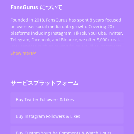
FansGurus について
Founded in 2018, FansGurus has spent 8 years focused
on overseas social media data growth. Covering 20+
platforms including Instagram, TikTok, YouTube, Twitter,
Telegram, Facebook, and Binance, we offer 5,000+ real-
user services such as buying followers, likes, comments,
views, retweets, and live stream engagement — serving
Show more
over 200,000 users worldwide.
サービスプラットフォーム
Buy Twitter Followers & Likes
Buy Instagram Followers & Likes
Buy Custom Youtube Comments & Watch Hours