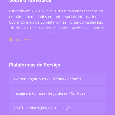
Sobre o FansGurus
Fundado em 2018, o FansGurus tem 8 anos focados no
crescimento de dados em redes sociais internacionais.
Cobrindo mais de 20 plataformas incluindo Instagram,
TikTok, YouTube, Twitter, Telegram, Facebook e Binance,
oferecemos mais de 5.000 serviços reais como compra
de seguidores, curtidas, comentários, visualizações,
Show more
compartilhamentos e engajamento em lives —
atendendo mais de 200 mil usuários no mundo todo.
Plataformas de Serviço
Twitter Seguidores / Curtidas / Retuítes
Instagram Comprar Seguidores / Curtidas
YouTube Inscrições / Visualizações