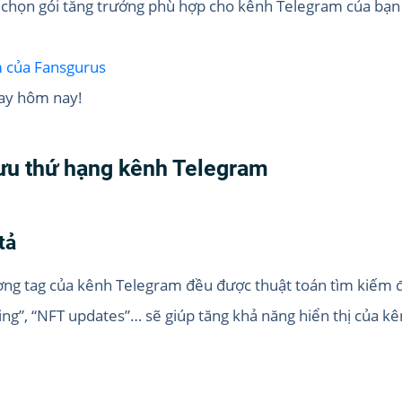
, chọn gói tăng trưởng phù hợp cho kênh Telegram của bạn v
m của Fansgurus
gay hôm nay!
i ưu thứ hạng kênh Telegram
tả
ường tag của kênh Telegram đều được thuật toán tìm kiếm đ
g”, “NFT updates”… sẽ giúp tăng khả năng hiển thị của kê