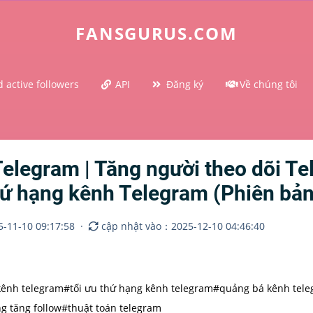
FANSGURUS.COM
 active followers
API
Đăng ký
Về chúng tôi
Telegram | Tăng người theo dõi T
thứ hạng kênh Telegram (Phiên bả
-11-10 09:17:58
·
cập nhật vào：2025-12-10 04:46:40
kênh telegram
#tối ưu thứ hạng kênh telegram
#quảng bá kênh tel
g tăng follow
#thuật toán telegram