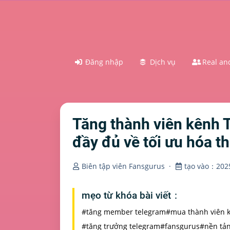
Đăng nhập
Dịch vụ
Real and
Tăng thành viên kênh 
đầy đủ về tối ưu hóa 
Biên tập viên Fansgurus
·
tạo vào：2025
mẹo từ khóa bài viết：
#tăng member telegram
#mua thành viên 
#tăng trưởng telegram
#fansgurus
#nền tản