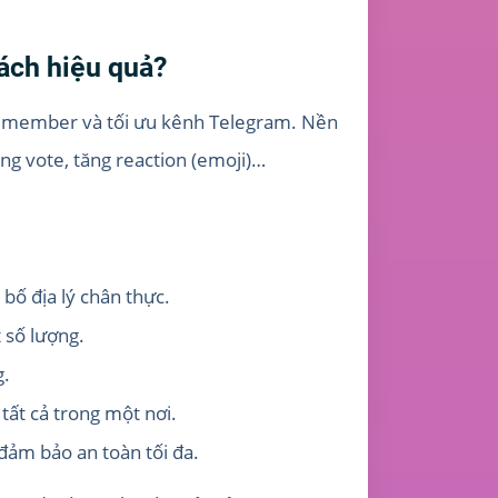
ách hiệu quả?
g member và tối ưu kênh Telegram. Nền
ăng vote, tăng reaction (emoji)…
bố địa lý chân thực.
 số lượng.
g.
tất cả trong một nơi.
đảm bảo an toàn tối đa.