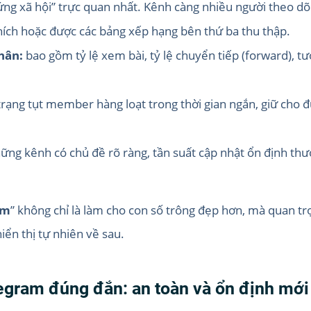
ứng xã hội” trực quan nhất. Kênh càng nhiều người theo dõ
ích hoặc được các bảng xếp hạng bên thứ ba thu thập.
hân:
bao gồm tỷ lệ xem bài, tỷ lệ chuyển tiếp (forward), tươn
trạng tụt member hàng loạt trong thời gian ngắn, giữ cho
ững kênh có chủ đề rõ ràng, tần suất cập nhật ổn định thư
am
” không chỉ là làm cho con số trông đẹp hơn, mà quan trọ
iển thị tự nhiên về sau.
gram đúng đắn: an toàn và ổn định mới l