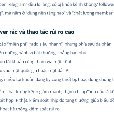
er Telegram” đều lo lắng: có bị khóa kênh không? follower
”, mà nằm ở “dùng nền tảng nào” và “chất lượng member r
wer rác và thao tác rủi ro cao
cáo “miễn phí”, “add siêu nhanh”, nhưng phía sau đa phần l
ện những hành vi bất thường, chẳng hạn như:
 lớn tài khoản cùng tham gia một kênh
u vào một quốc gia hoặc một dải IP
 nhiều tài khoản đăng ký cùng thiết bị, hoặc dùng chung t
iểm chất lượng kênh giảm mạnh, thậm chí bị đánh dấu là k
t hợp IP thật, kiểm soát nhịp độ tăng trưởng, giúp biểu 
 hoạt hệ thống kiểm soát rủi ro.